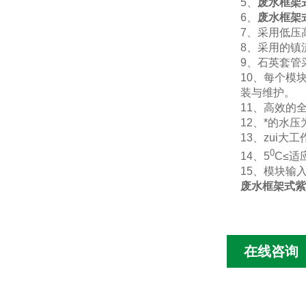
5
、
废水框架
6
、
废水框架
7
、采用低压
8
、采用的镇
9
、石英套管
10
、每个模
装与维护。
11
、高效的
12
、*的水压
13
、zui大
0
14
、
5
C≤
适
15
、模块输
废水框架式紫
在线咨询