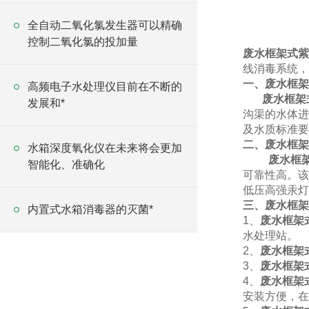
全自动二氧化氯发生器可以精确
控制二氧化氯的投加量
废水框架式紫
线消毒系统，
一、废水框架
高频电子水处理仪目前在不断的
废水框架
发展和*
沟渠的水体进
及水质标准要
二、废水框架
水箱深度氧化仪在未来将会更加
废水框
智能化、准确化
可靠性高。该
低压高强汞灯
三、废水框架
内置式水箱消毒器的灭菌*
1
、
废水框架
水处理站。
2
、
废水框架
3
、
废水框架
4
、
废水框架
安装方便，在