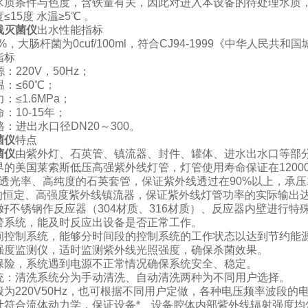
水质条件与色度，含铁量有关，因此对进入本设备的待处理水质
度≤
15
度 水温≥
5
℃
。
线灭菌仪
出水性能指标
%
，大肠杆菌为
0cuf/100ml
，符合
CJ94-1999
《中华人民共和国
指标
源：
220V
，
50Hz
；
温：
≤60
℃
；
力：
≤1.6MPa
；
命：
10-15
年；
格：进出水口径
DN20
～
300
。
菌仪
特点
菌仪
由紫外灯、石英管、镇流器、封件、罐体、进水出水口等部
的美国莱索斯低压高强紫外线灯管，灯管使用寿命保证在12000-
高透光率、高纯度的石英套管，保证紫外线透过在90%以上，承压1
*的恒定、高强度紫外线镇流器，保证紫外线灯管功率的实际输出
良好不锈钢作反应器（304材质、316材质）、反应器内壁进行
警系统，能及时反应出设备是否正常工作。
间控制系统，能够分时间段的控制系统的工作状态以达到节约能
强度监测仪，适时监测紫外线光照强度，确保杀菌效果。
保险，系统遇到电源不正常情况确保系统安全、稳定。
统：清洗系统分为手动清洗、自动清洗两种为不同用户选择。
为220V50Hz，也可根据不同用户定做，各种电压频率波段的
计符合流体动力学，保证设备*、设备腔体内部紫外线辐射强度