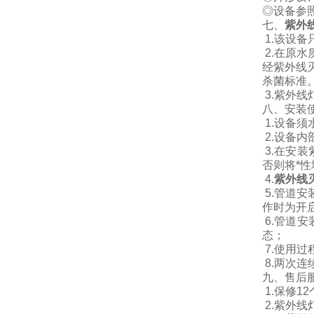
◎设备参照
七、
紫外
1.
该设备
2.
在原水
经紫外线
杀菌标准
3.
紫外线
八、安装
1.
设备须
2.
设备内
3.
在安装
否则将*
4.
紫外线
5.
管道安
作时为开
6.
管道安
态；
7.
使用过
8.
两次连
九、售后
1.
保修
12
2.
紫外线