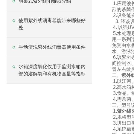
明渠式紫外线消毒器介绍
1
.
应用波
烈的杀菌
2
.
设备能
使用紫外线消毒器能带来哪些好
3
.
.
经该
4
.
以强
U
处
5.
水处理
用一系列
免受由水
手动清洗紫外线消毒器使用条件
水、游泳
6.
该紫外
间控制器
水箱深度氧化仪用于监测水箱内
管左右散
部的溶解氧和有机物含量等指标
二、
紫外
1.
以江河
2.
高水箱
3.
食品、
4.
需杀菌
三、型号
1.
紫外线
2.
规格型
3.
进出口
4.
系统额