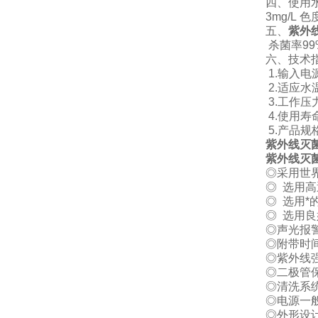
四、使用
3mg/L
色
五、
紫外
杀菌率
99
六、技术
1.
输入电
2.
适应水
3.
工作压
4.
使用寿
5.
产品规
紫外线灭
紫外线灭
◎采用世界
◎ 选用
◎ 选用
◎ 选用
◎声光报
◎附带时
◎紫外线
◎二极管
◎清洗系
◎电源一般
◎外形设