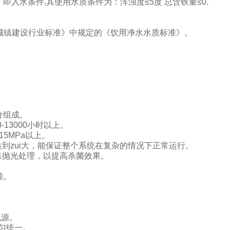
，即入水条件
,
其使用水质条件为：浑浊度≤
5
度 总含铁量≤
0.
城镇建设行业标准》中规定的《饮用净水水质标准》。
分组成。
13000小时以上。
5MPa以上。
达到zui大，能保证整个系统在复杂的情况下正常运行。
特殊抛光处理，以提高杀菌效果。
源。
电源。
均匀统一。