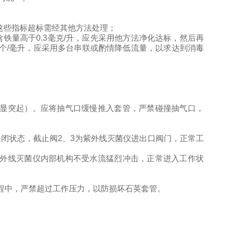
。
这些指标超标需经其他方法处理；
含铁量高于
0.3
毫克
/
升，应先采用他方法净化达标，然后再
个
/
毫升，应采用多台串联或酌情降低流量，以求达到消毒
显突起）。应将抽气口缓慢推入套管，严禁碰撞抽气口，
关闭状态，截止阀
2
、
3
为紫外线灭菌仪进出口阀门，正常工
外线灭菌仪内部机构不受水流猛烈冲击，正常进入工作状
程中，严禁超过工作压力，以防损坏石英套管。