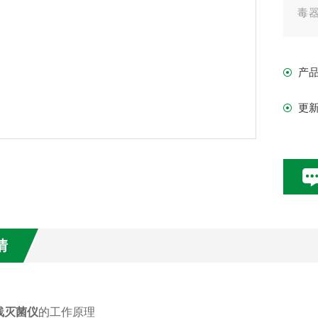
毒
紫
产品
产
更
情
线灭菌仪
的工作原理