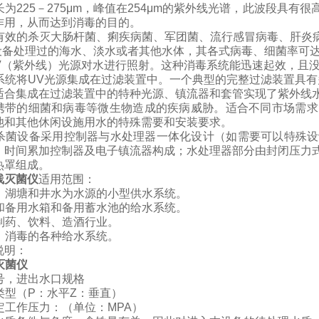
长为
225
－
275μm
，峰值在
254μm
的紫外线光谱，此波段具有很
作用，从而达到消毒的目的。
有效的杀灭大肠杆菌、痢疾病菌、军团菌、流行感冒病毒、肝炎
设备处理过的海水、淡水或者其他水体，其各式病毒、细菌率可
V
（紫外线）光源对水进行照射。这种消毒系统能迅速起效，且
系统将
UV
光源集成在过滤装置中。一个典型的完整过滤装置具有
适合集成在过滤装置中的特种光源、镇流器和套管实现了紫外线
携带的细菌和病毒等微生物造成的疾病威胁。适合不同市场需求
池和其他休闲设施用水的特殊需要和安装要求。
杀菌设备采用控制器与水处理器一体化设计（如需要可以特殊设
、时间累加控制器及电子镇流器构成；水处理器部分由封闭压力
热罩组成。
线灭菌仪
适用范围：
、湖塘和井水为水源的小型供水系统。
和备用水箱和备用蓄水池的给水系统。
制药、饮料、造酒行业。
、消毒的各种给水系统。
说明：
灭菌仪
号，进出水口规格
类型（
P
：水平
Z
：垂直）
定工作压力：（单位：
MPA
）