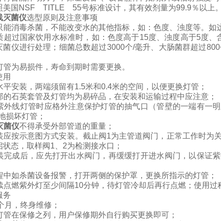
美国NSF TITLE 55号标准设计，其有效剂量为99.9％以上
线灭菌仪
选型原则及注意事项
只能消毒杀菌，不能改变水的其他指标，如：色度、浊度等。如
质超过国家饮用水标准时，如：色度高于
15
度、浊度高于
5
度、
灭菌仪进行处理；细菌总数超过
3000
个
/
毫升、大肠菌群超过
800
。
灯管为易损件，寿命到期时需要更换。
使用
水平安装，两端须留有
1.5
米
和
0.4
米
的空间，以便更换灯管；
部的石英套管及灯管均为易碎品，在安装和运输过程中应注意；
紫外线灯管时应格外注意保护灯管的抽气口（管壁的一端有一明
性地损坏灯管；
灭菌仪
不得承受外部管道的重量；
装应按示意图方式安装。截止阀
1
为主管道阀门，正常工作时为
启状态，取样阀
1
、
2
为检测接水口；
装完成后，应先打开出水阀门，再缓缓打开进水阀门，以保证紫
程中如杀菌设备报警，打开两侧的保护罩，更换所指示的灯管；
续点燃紫外灯至少间隔
10
分钟，待灯管冷却后再行点燃；使用过
服务
个月，终身维修；
灯管在保修之列，用户保修期外自行购买更换即可；