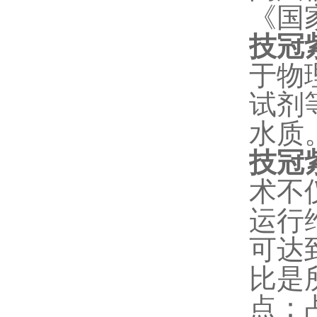
《国
技冠
于物
试剂
水质
技冠
术不
运行
可达
比是
点：