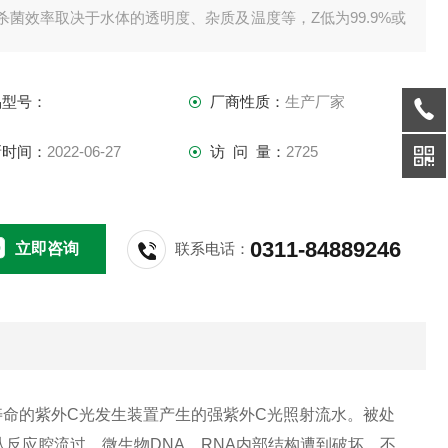
杀菌效率取决于水体的透明度、杂质及温度等，Z低为99.9%或
殊设计。
．可根据客户需要配置手动式清洗装置或自动式清洗装置。
品型号：
厂商性质：
生产厂家
新时间：
2022-06-27
访 问 量：
2725
0311-84889246
立即咨询
联系电话：
寿命的紫外
C
光发生装置产生的强紫外
C
光照射流水。
被处
从反应腔流过，微生物
DNA
、
RNA
内部结构遭到破坏，不