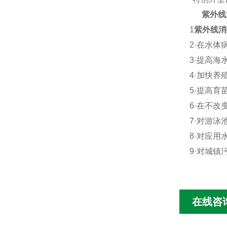
紫外线
1
紫外线消
2·
在水体
3·
提高海
4·
加快养
5·
提高育
6·
在不改
7·
对游泳
8·
对应用
9·
对城镇
在线咨