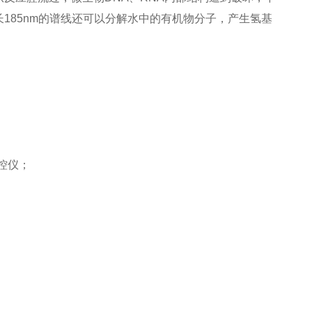
长
185nm
的谱线还可以分解水中的有机物分子，产生氢基
控仪；