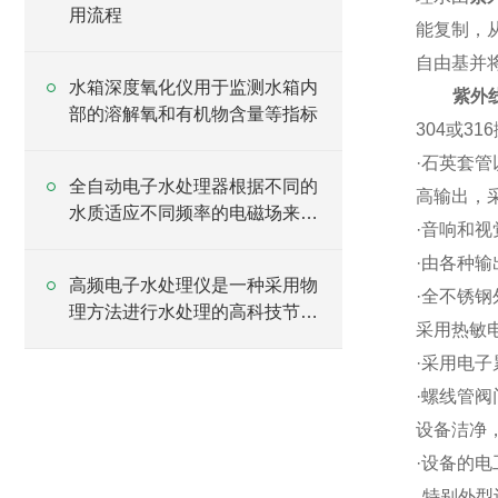
用流程
能复制，
自由基并
水箱深度氧化仪用于监测水箱内
紫外
部的溶解氧和有机物含量等指标
304
或
316
·
石英套管
全自动电子水处理器根据不同的
高输出，
水质适应不同频率的电磁场来处
·
音响和视
理
·
由各种输
高频电子水处理仪是一种采用物
·
全不锈钢
理方法进行水处理的高科技节能
采用热敏
型产品
·
采用电子
·
螺线管阀
设备洁净
·
设备的电
特别外型