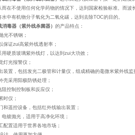
从而在不使用任何化学药物的情况下，达到国家检验标准。
而波
将水中有机物分子氧化为二氧化碳，达到去除
TOC
的目的。
线消毒器（紫外线杀菌器）
的产品特点：
抛光不锈钢；
以保证zui高紫外线透射率；
采用硬质玻璃紫外线灯，以达到zui大功效；
觉灯光报警仪；
出装置，包括发光二极管和计量仪，组成精确的毫微米紫外线监
外壳采用阳极防锈处理；
电阻控制控制板和反应仪；
累时仪；
门和遥控设备，包括红外线输出装置；
，电镀抛光，适用于高净化环境；
工配置适用于世界各地市场；
设计，使用更加方便。