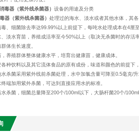
消毒器（紫外线杀菌器）
设备的用途及分类
毒器（紫外线杀菌器）
处理过的海水、淡水或者其他水体，其各
病毒、细菌除去率达
99.99%
以上前提下，每吨水处理成本在
4
厘
水、淡水育苗，养殖成活率至今
50%
以上（取决无杀菌时的存活
殖群体生长速度。
苗，养殖群体整体健康水平，培育出健康苗，健康成体。
变各种饮料以及其它流体食品的原有成份，味道和颜色的前提下
池水杀菌采用紫外线前杀菌处理，水中加氯含量可降至
0.5
毫克
/
升
水终端加用紫外杀菌，可达到直接应用水的标准。
污水杀菌，细菌总量降至
200
个
/100ml
以下，大肠杆菌
20
个
/100m
询