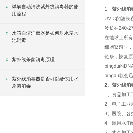
详解自动清洗紫外线消毒器的使
1
、
紫外线消
用流程
UV-C
的波长
波长在
240-2
水箱自洁消毒器是如何对水箱水
在地球上所有
池消毒
细胞繁殖时，
链条，恢复原
紫外线杀菌消毒原理
bingdu
的
DN
bingdu
就会
紫外线消毒器是否可以给饮用水
2
、紫外线消
杀菌消毒
1
、食品加工
2
、电子工业
3
、医院、各
4
、应用水消
5
、水产加工