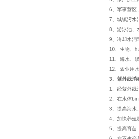
6
、军事营区
7
、城镇污水消
8
、游泳池、
9
、冷却水消
10
、生物、
h
11
、海水、
12
、农业用
3
、紫外线消
1
、
经紫外线
2
、
在水体
bi
3
、
提高海水
4
、
加快养殖
5
、
提高育苗
6
、
在不改变