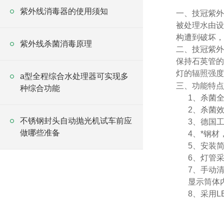
紫外线消毒器的使用须知
一、技冠紫外
被处理水由设
构遭到破坏，
紫外线杀菌消毒原理
二、技冠紫外
保持石英管的
灯的辐照强度
a型全程综合水处理器可实现多
三、功能特点
种综合功能
1
、杀菌全
2
、杀菌
不锈钢封头自动抛光机试车前应
3
、德国
做哪些准备
4
、*钢材
5
、安装
6
、灯管采
7
、
手动
显示筒体
8
、采用L