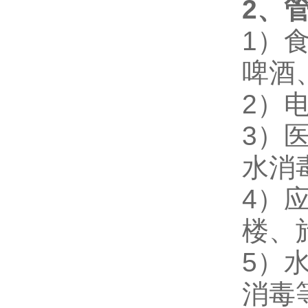
2
、
1
）
啤酒
2
）
3
）
水消
4
）
楼、
5
）
消毒