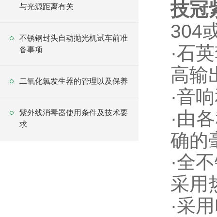
技冠
与光源距离有关
304
不锈钢封头自动抛光机试车前准
·
石英
备事项
高输
二氧化氯发生器的管理以及保养
·
音响
·
由各
紫外线消毒器使用条件及技术要
求
确的
·
全不
采用
·
采用