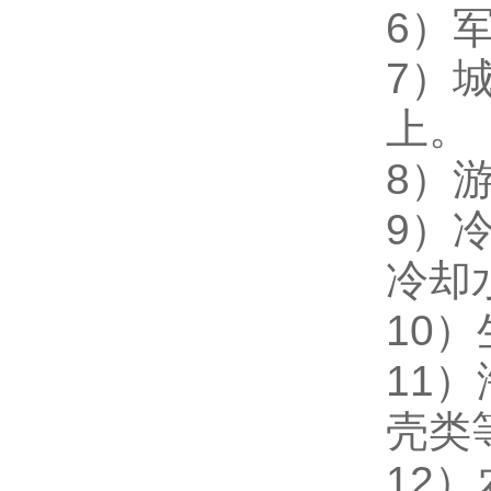
6
）
7
）城
上。
8
）
9
）
冷却
10
）
11
）
壳类
12
）