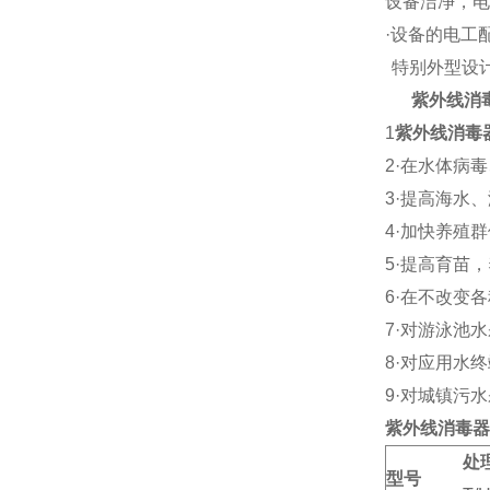
设备洁净，电
·
设备的电工
特别外型设
紫外线消
1
紫外线消毒
2·
在水体病毒
3·
提高海水、
4·
加快养殖群
5·
提高育苗，
6·
在不改变各
7·
对游泳池水
8·
对应用水终
9·
对城镇污水
紫外线消毒器
处
型号