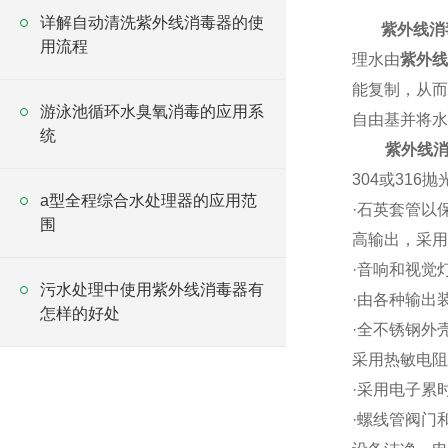
详解自动清洗紫外线消毒器的使
紫外线消
用流程
理水由
紫外线
能复制，从而
游泳池循环水臭氧消毒的应用系
自由基并将水
统
紫外线
304
或
316
抛
a型全程综合水处理器的应用范
·
石英套管以保
围
高输出，采用
·
音响和视觉
污水处理中使用紫外线消毒器有
·
由各种输出
怎样的好处
·
全不锈钢外
采用热敏电阻
·
采用电子累
·
螺线管阀门