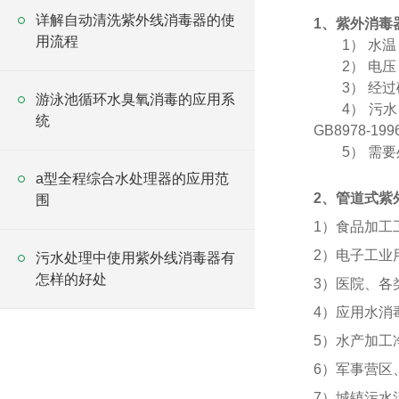
详解自动清洗紫外线消毒器的使
1
、紫外消毒
用流程
1）
水温
2）
电压
3）
经过
游泳池循环水臭氧消毒的应用系
4）
污水
统
GB8978-199
5）
需要
a型全程综合水处理器的应用范
2
、管道式紫
围
1
）食品加工
2
）电子工业
污水处理中使用紫外线消毒器有
怎样的好处
3
）医院、各
4
）应用水消
5
）水产加工
6
）军事营区
7
）城镇污水消