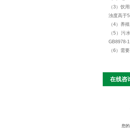
（
3
）饮用
浊度高于
5
（
4
）养殖
（
5
）污
GB8978-1
（
6
）需要
在线咨
您的