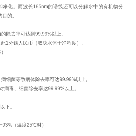
和净化。而波长
185nm
的谱线还可以分解水中的有机物分
的目的。
菌的除去率可达到
99.99%
以上。
至此
1
分钱人民币（取决水体干净程度）。
率）
，病细菌等致病体除去率可达
99.99%
以上。
对病毒、细菌除去率达
99.99%
以上。
l
以下。
于
93%
（温度
25
℃
时）