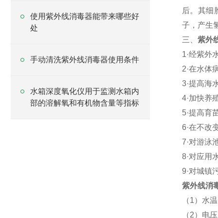
后。其细
使用紫外线消毒器能带来哪些好
子，产生
处
三、
紫外
1·
经紫外
手动清洗紫外线消毒器使用条件
2·
在水体
3·
提高海
水箱深度氧化仪用于监测水箱内
4·
加快养
部的溶解氧和有机物含量等指标
5·
提高育
6·
在不改
7·
对游泳
8·
对应用
9·
对城镇
紫外线消
（
1
）水温
（
2
）电压