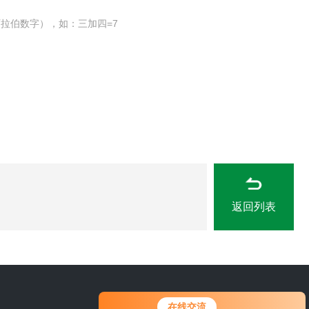
拉伯数字），如：三加四=7
返回列表
您好！欢迎前来咨询，很高兴为您
0311-84889246
在线交流