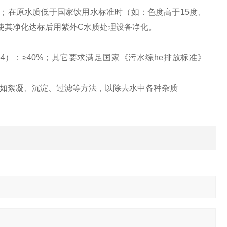
；在原水质低于国家饮用水标准时（如：色度高于
15
度、
使其净化达标后用紫外
C
水质处理设备净化。
54
）：
≥40%
；其它要求满足国家《污水综
he
排放标准》
如絮凝、沉淀、过滤等方法，以除去水中各种杂质