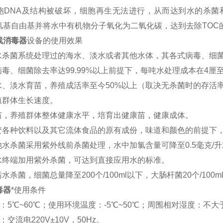
胞
DNA
及结构被破坏，细胞再生无法进行，从而达到水的杀菌
氢基自由基并将水中有机物分子氧化为二氧化碳，达到去除
TOC
线消毒器
设备的使用效果
水杀菌系统处理过的海水、淡水或者其他水体，其各式病毒、细
病毒、细菌除去率达
99.99%
以上前提下，每吨水处理成本在
4
厘
水、淡水育苗，养殖成活率至今
50%
以上（取决无杀菌时的存活
殖群体生长速度。
苗，养殖群体整体健康水平，培育出健康苗，健康成体。
变各种饮料以及其它流体食品的原有成份，味道和颜色的前提下
池水杀菌采用紫外线前杀菌处理，水中加氯含量可降至
0.5
毫克
/
升
水终端加用紫外杀菌，可达到直接应用水的标准。
污水杀菌，细菌总量降至
200
个
/100ml
以下，大肠杆菌
20
个
/100m
毒器
*使用条件
：
5
℃
~60
℃
；使用环境温度：
-5
℃
~50
℃
；周围相对湿度：不大
：交流电
220V±10V
，
50Hz
。