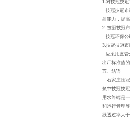
1.对技冠技
技冠技冠市政
射能力，提高
2. 技冠技
技冠环保公
3.技冠技冠
应采用直管形
出厂标准值的
五、结语
石家庄技冠
筑中技冠技冠
用水终端是一
和运行管理等
线透过率大于9