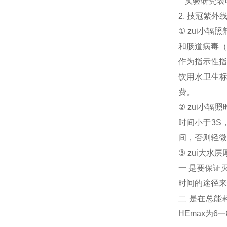
实验研究表
2. 技冠紫
① zui小
和肠道病毒（
作为指示性指
饮用水卫生标
费。
② zui小
时间小于3S
间，否则轻微
③ zui大水
一 是要保证
时间的途径来
二 是在总能
HEmax为6一