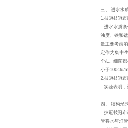
三、
进水水
1.技冠技冠
进水水质条件
浊度、铁和锰
量主要考虑消
定作为集中生
个/L。细菌都
小于100cfu
2.技冠技冠
实验表明，
四、
结构形
技冠技冠市政
管将水与灯管