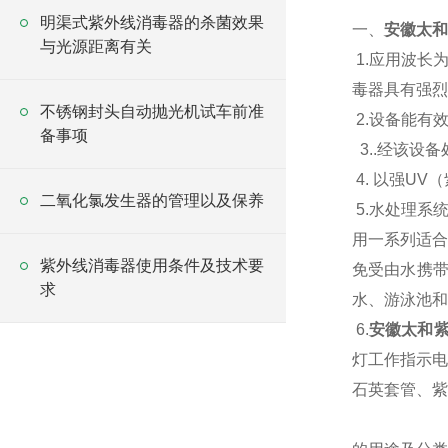
明渠式紫外线消毒器的杀菌效果
一、
安徽太和
与光源距离有关
1.应用波长
毒器具有强烈
不锈钢封头自动抛光机试车前准
2.设备能有
备事项
3..经该设
4. 以强U
二氧化氯发生器的管理以及保养
5.水处理系
用一系列适合
紫外线消毒器使用条件及技术要
免受由水携
求
水、游泳池和
6.
安徽太和紫
灯工作指示电
石英套管、紫