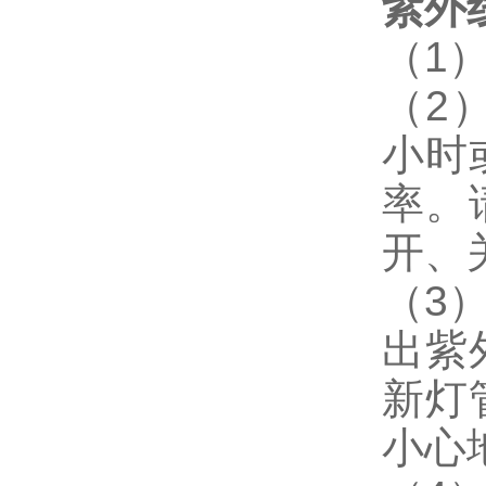
紫外
（
1
（
2
小时
率。
开、
（
3
出紫
新灯
小心