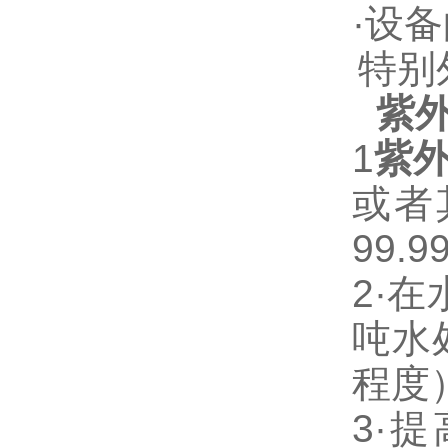
·
设备
特别
紫
1
紫
或者
99.9
2·
在
吨水
程度
3·
提