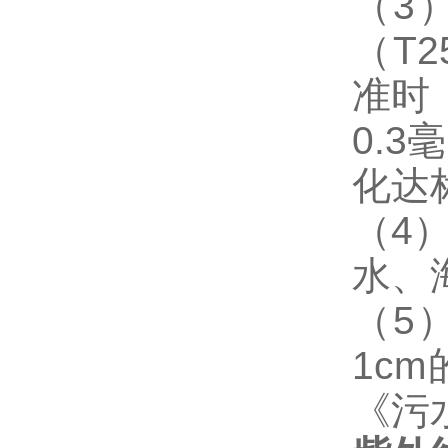
（
3
（
T2
准时
0.3
毫
化达
（
4
水、
（
5
1cm
《污