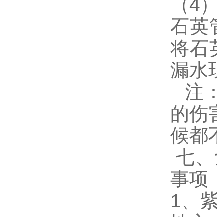
（
4
石英
将石
漏水
注
的伤
候都
七、
事项
1
、