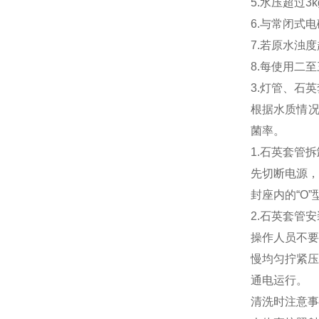
5.水压超过
6.与常闭式
7.若原水浊
8.每使用二
3.灯管、石
根据水质情况
菌率。
1.石英套管拆
先切断电源，
封座内的“O
2.石英套管安
操作人员不要
慢均匀拧紧压
通电运行。
清洗时注意事