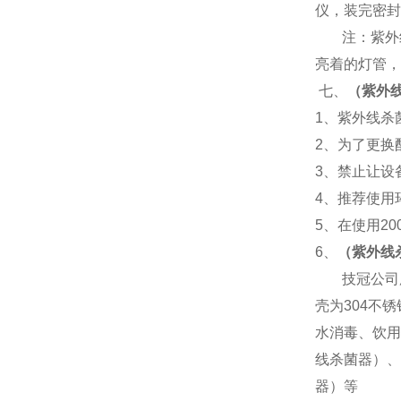
仪，装完密封
注：紫外
亮着的灯管，
七、
（紫外
1
、紫外线杀
2
、为了更换
3
、禁止让设
4
、推荐使用
5
、在使用
20
6
、
（紫外线
技冠公司
壳为
304
不锈
水消毒、饮用
线杀菌器）、
器）等