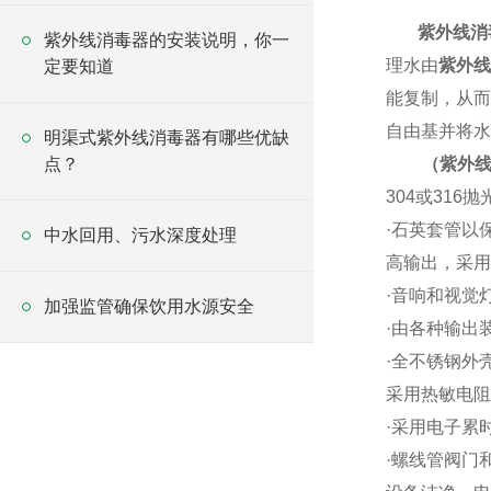
紫外线消
紫外线消毒器的安装说明，你一
理水由
紫外线
定要知道
能复制，从而
自由基并将水
明渠式紫外线消毒器有哪些优缺
点？
（紫外
304
或
316
抛
·
石英套管以保
中水回用、污水深度处理
高输出，采用
·
音响和视觉
加强监管确保饮用水源安全
·
由各种输出
·
全不锈钢外
采用热敏电阻
·
采用电子累
·
螺线管阀门