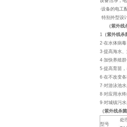
设备洁净，电
·
设备的电工
特别外型设
（紫外线
1
（紫外线杀
2·
在水体病毒
3·
提高海水、
4·
加快养殖群
5·
提高育苗，
6·
在不改变各
7·
对游泳池水
8·
对应用水终
9·
对城镇污水
（紫外线杀菌
处
型号