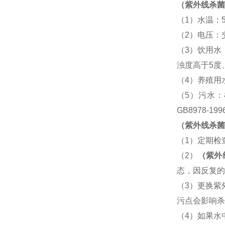
（紫外线杀菌
（
1
）水温：
（
2
）电压：
（
3
）饮用水
浊度高于
5
度
（
4
）养殖用
（
5
）污水：
GB8978-199
（紫外线杀菌
（
1
）定期检
（
2
）
（紫外
态，因反复的
（
3
）更换紫
污点会影响杀
（
4
）如果水