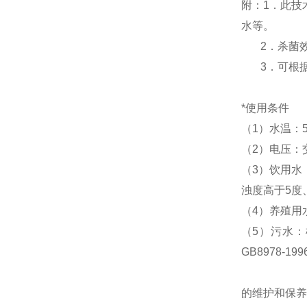
附：1．此技
水等。
2．杀菌效率
3．可根据
*使用条件
（1）水温：5
（2）电压：交
（3）饮用水
浊度高于5度
（4）养殖用
（5）污水：
GB8978-1
的维护和保养