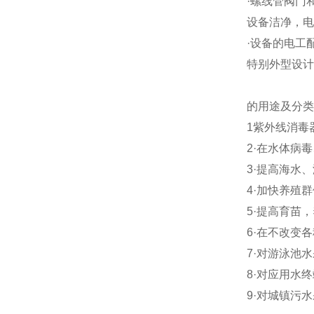
·螺线管阀门
设备洁净，电
·设备的电工
特别外型设计
的用途及分类
1紫外线消毒
2·在水体病
3·提高海水
4·加快养殖
5·提高育苗
6·在不改变
7·对游泳池
8·对应用水
9·对城镇污水