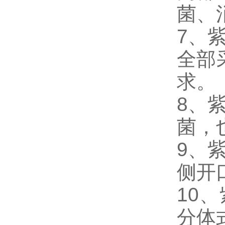
菌、
7
、
全部
求。
8
、
菌，
9
、
侧开
10
、
分体