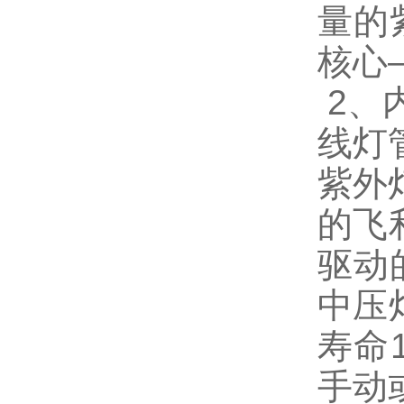
量的
核心
2
、
线灯
紫外
的飞
驱动
中压
寿命
手动