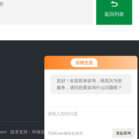
的
返回列表
0311-84889246
在线交流
您好！欢迎前来咨询，很高兴为您
服务，请问您要咨询什么问题呢？
.xml
技术支持：
环保在线
管理登陆
发起咨询
可按Enter键发起咨询