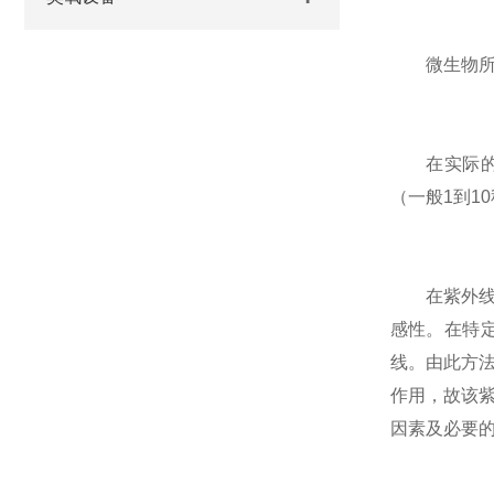
微生物所接
在实际的紫
（一般1到1
在紫外线消
感性。在特
线。由此方
作用，故该
因素及必要