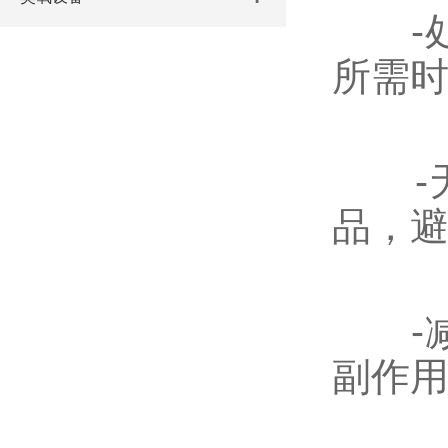
-处
所需
-无
品，
-减
副作