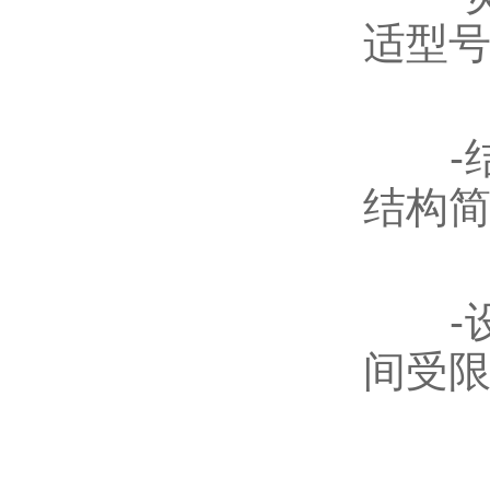
适型
-结
结构
-设
间受