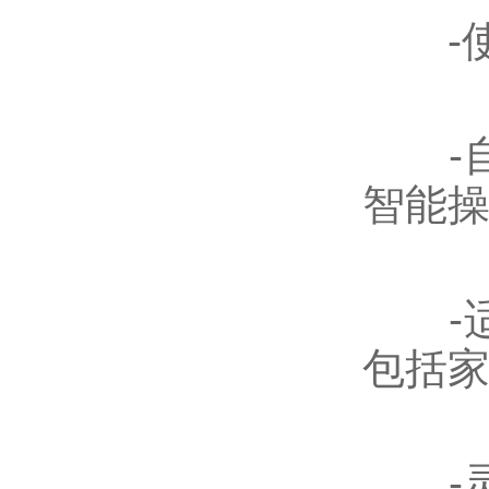
-使
-自
智能
-适
包括
-灵