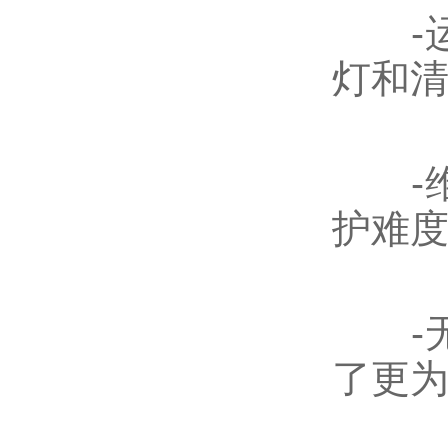
-运
灯和
-维
护难
-无
了更