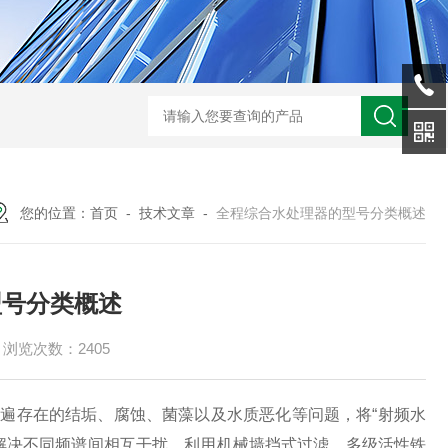
型全程综合水处理器应用范围 水箱自洁消毒器
a型全程综合水处理器安装
您的位置：
首页
-
技术文章
-
全程综合水处理器的型号分类概述
型号分类概述
浏览次数：2405
遍存在的结垢、腐蚀、菌藻以及水质恶化等问题，将“射频水
解决不同频谱间相互干扰，利用机械墙挡式过滤、多级活性铁