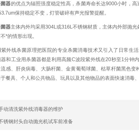
杀菌器
的优点为辐照强度稳定性高，杀菌寿命长达9000小时，高透
53.7um保持稳定不变，灯管破碎有声光报警提醒。
杀菌器
主体内外均采用304L或316L不锈钢材质，主体内外部
不*的情形出现。
外线杀菌原理把医院的专业杀菌消毒技术又引入了日常生活
器和工业用杀菌器都是利用高频C波段紫外线在20秒至1分钟内
：流感、肝炎病毒、大肠杆菌、金黄葡萄球菌、枯草杆菌黑色变
用于餐具、个人和公共物品、玩具以及其他物品的表面快速消毒
手动清洗紫外线消毒器的维护
不锈钢封头自动抛光机试车前准备