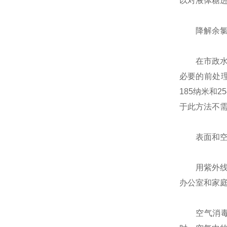
以对液体糖进
降解余
在市政水处
必要的前处
185纳米和
于此方法不
表面和空
用紫外线进
办公室和家
空气消毒的