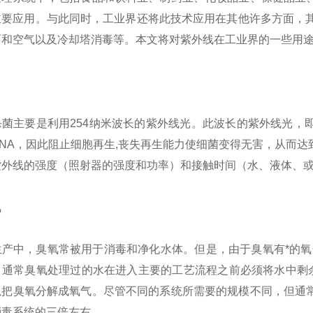
主要应用。与此同时，工业界还将此技术应用在其他许多方面，其
面和空气以及冷却塔消毒等。本文将对紫外线在工业界的一些用
主要是利用254纳米波长的紫外线光。此波长的紫外线光，即
NA，因此阻止细胞再生,丧失再生能力使细菌变得无害，从而
紫外线的强度（照射器的强度和功率）和接触时间（水、液体、
氧
中，臭氧常被用于消毒和净化水体。但是，由于臭氧有*的氧化
，通常臭氧处理过的水在进入主要的工艺流程之前必须将水中剩余
以把臭氧分解成氧气。尽管不同的系统所需要的规模不同，但通
消毒系统的三倍左右。