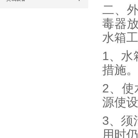
二、
毒器
水箱工
1、水
措施
2、使
源使
3、须
用时