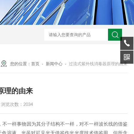
型全程综合水处理器应用范围 水箱自洁消毒器
a型全程综合水处理器安装
您的位置：
首页
-
新闻中心
-
过流式紫外线消毒器原理的由来
原理的由来
浏览次数：2034
，不一样事物因为其分子结构不一样，对不一样波长线的借鉴
无色溶液，光虽对可见光无借鉴作光光度技术借鉴用，但所含