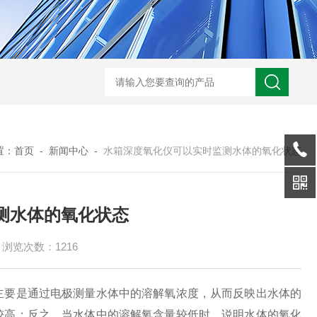
型全程综合水处理器应用范围 水箱自洁消毒器
a型全程综合水处理器安装
置：
首页
-
新闻中心
-
水箱深度氧化仪可以实时监测水体的氧化状态
测水体的氧化状态
浏览次数：1216
主要是通过电极测量水体中的溶解氧浓度，从而反映出水体的
较高；反之，当水体中的溶解氧含量较低时，说明水体的氧化