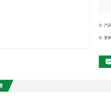
产
更
情