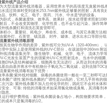
量紫外线产品介绍
为大型流量紫外线消毒器，采用世界水平的高强度无臭紫外线
的水流过筒体时受到波长
253.7nm
紫外线足够量的照射，具有良
食品、饮料、化工、电子、医药、污水、中水是*的的设备。
为卧式，杀菌速度快、效率高、效果好，按水处理要求照射
10
秒
射后，不会改变其物理、化学性质，也不会引起污染。操作简
紫外线杀菌灯和清洗石英套管即可。
体积小、重量轻、耗电少、寿命长、成本低，与其它杀菌方法相
由紫外灯、石英管、镇流器、封件、罐体、进水出水口等部分组
流量紫外线消毒原理
按其生物学作用的差异，紫外线可分为
UV-A（320-400nm）
、
处理中实际上是使用紫外线的
UV-C
部分，在该波段中
260nm
附近
外线消毒器集光学、微生物学、机械、化学、电子、流体力学
UV-C
光发生装置产生的强紫外
UV-C
光照射流水。当水中的细菌
细胞
DNA
及结构被破坏，细胞再生无法进行，从而达到水的消毒
氢基自由基并将水中有机物分子氧化为二氧化碳，达到去除
TOC
流量紫外线消毒有如下优势：
效率杀菌
:
紫外线对细菌、病毒的杀菌使用一般在一至二秒即可达
效杀菌广谱性
:
紫外线杀菌的广谱性是zui高的，它对几乎所有的
二次污染
:
紫外线杀菌不加入任何化学药剂，因此它不会对水体和
行安全、可靠
:
传统的消毒技术如采用氯化物或臭氧，其消毒剂
全隐患。
及运行维护费用低：紫外线杀菌设备占地小，构筑物要求简单，
它的成本只是氯消毒的
1/2
。