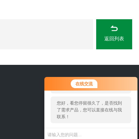
返回列表
您好！欢迎前来咨询，很高兴为您
0311-84889246
在线交流
服务，请问您要咨询什么问题呢？
您好，看您停留很久了，是否找到
了需求产品，您可以直接在线与我
联系！