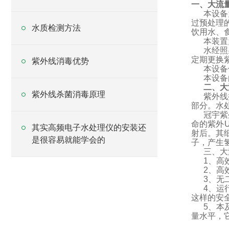
一、大流
本设备
过预处理
水质检测方法
饮用水、
本装置
水经照
定期更换
紫外线消毒优势
本设备
本设备
二、大
紫外线杀菌消毒原理
紫外线
部分。水
冠宇紫
命的紫外
其实高频电子水处理仪的安装还
射后。其
是很容易就能学会的
子，产生
三、大
1
、高
2
、高
3
、无
4
、运
这样的安
5
、本
量水平，