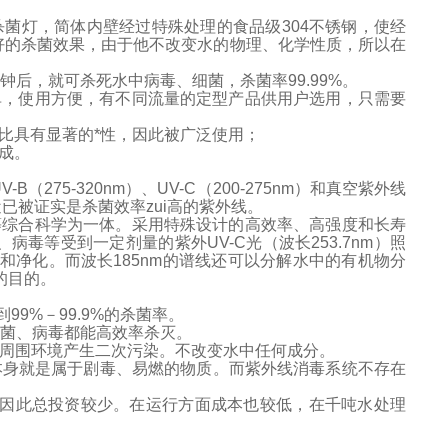
杀菌灯，简体内壁经过特殊处理的食品级
304
不锈钢，使经
好的杀菌效果，由于他不改变水的物理、化学性质，所以在
钟后，就可杀死水中病毒、细菌，杀菌率
99.99%
。
单，使用方便，有不同流量的定型产品供用户选用，只需要
比具有显著的*性，因此被广泛使用；
成。
UV-B（275-320nm）
、
UV-C（200-275nm）
和真空紫外线
已被证实是杀菌效率zui高的紫外线。
等综合科学为一体。采用特殊设计的高效率、高强度和长寿
、病毒等受到一定剂量的紫外
UV-C
光（波长
253.7nm
）照
和净化。而波长
185nm
的谱线还可以分解水中的有机物分
的目的。
到
99%
－
99.9%
的杀菌率。
细菌、病毒都能高效率杀灭。
周围环境产生二次污染。不改变水中任何成分。
本身就是属于剧毒、易燃的物质。而紫外线消毒系统不存在
因此总投资较少。在运行方面成本也较低，在千吨水处理