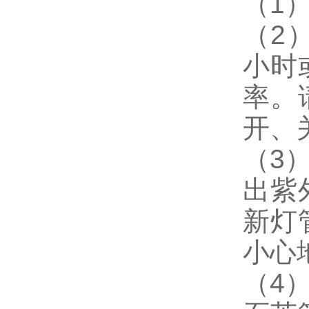
（
1
（
2
小时
率。
开、
（
3
出紫
新灯
小心
（
4