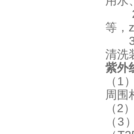
用水
等，z
清洗
紫外
（
1
周围
（
2
（
3