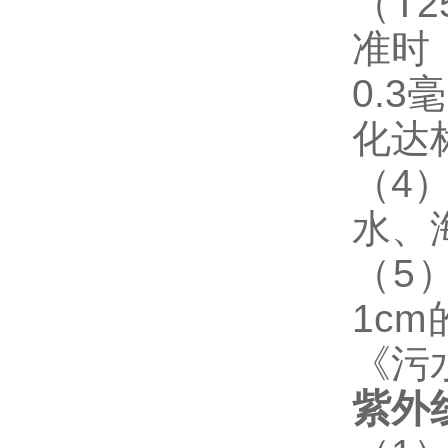
（
T2
准时
0.3
毫
化达
（
4
水、
（
5
1cm
《污
紫外