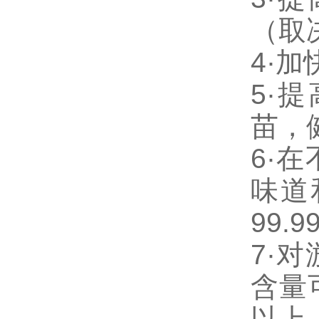
（取
4·
加
5·
提
苗，
6·
在
味道
99.9
7·
对
含量
以上