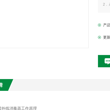
2．
特
3
产
更
情
紫外线消毒器工作原理