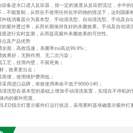
由设备进水口进入反应器，按一定的速度从反应腔流过，水中的微
坏，不能复制，从而在不使用任何化学药物的情况下，达到国家
紫外线消毒器分为基本型、手动清洗型、自动清洗型。手动及自
管的紫外透过率，从而长期保持良好的杀菌效果。手动及自动清
强度进行实时监测，从而提高紫外杀菌效果的可控性。
特点及产品优势
全面，高效迅速，杀菌率zui高达99.9%；
菌效果好，无附作用、无二次污染；
国工艺，丝滑内壁，不留死角；
钢材，效果更出众；
装简便，使用维护费用低；
管采用进口品牌，有效使用寿命不低于9000小时；
动清洗型在基本型的基础上增加手动清洗装置，实现在不停机的
体内的紫外照度。
用LED指示灯显示紫外灯运行状况，采用累时器准确显示紫外灯