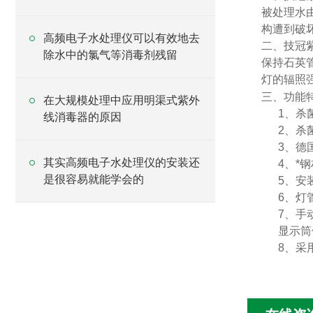
被处理水
构遭到破
高频电子水处理仪可以有效地去
二、技冠
除水中的氯气等消毒剂残留
保持石英
灯的辐照
三、功能
在大规模处理中应用明渠式紫外
1
、杀菌
线消毒器的原因
2
、杀
3
、德
其实高频电子水处理仪的安装还
4
、*
是很容易就能学会的
5
、安
6
、灯
7
、
手
显示筒
8
、采