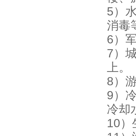
5
）
消毒
6
）
7
）城
上。
8
）
9
）
冷却
10
）