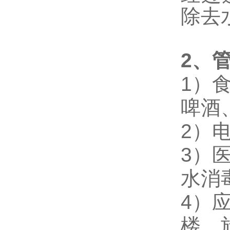
除去
2
、
1
）
啤酒
2
）
3
）
水消
4
）
楼、