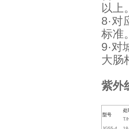
以上
8·
对
标准
9·
对
大肠
紫外
处
型号
T/
JG55-4
18