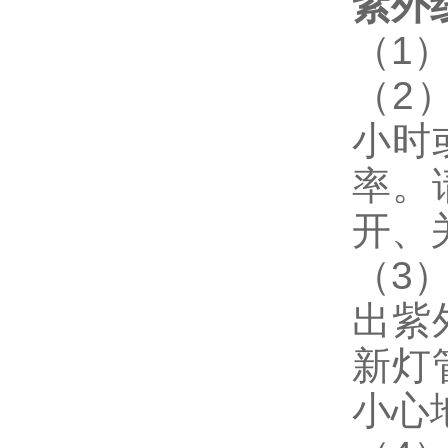
紫外
（
1
（
2
小时
率。
开、
（
3
出紫
新灯
小心