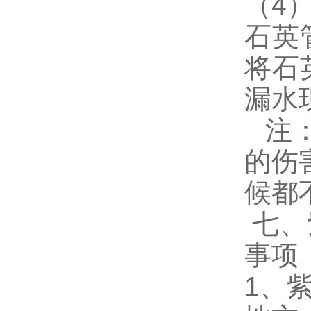
（
4
石英
将石
漏水
注
的伤
候都
七、
事项
1
、