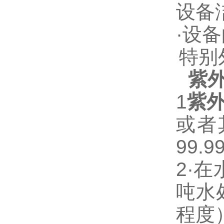
设备
·
设备
特别
紫
1
紫
或者
99.9
2·
在
吨水
程度