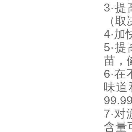
3·
提
（取
4·
加
5·
提
苗，
6·
在
味道
99.9
7·
对
含量