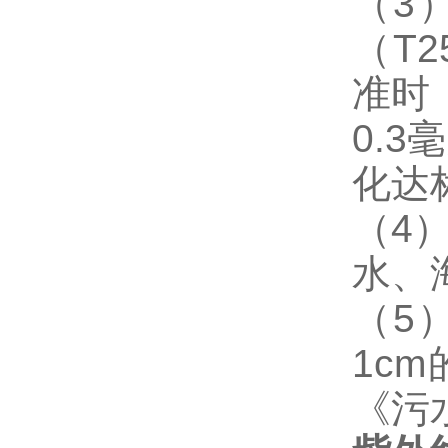
（
3
（
T2
准时
0.3
毫
化达
（
4
水、
（
5
1cm
《污