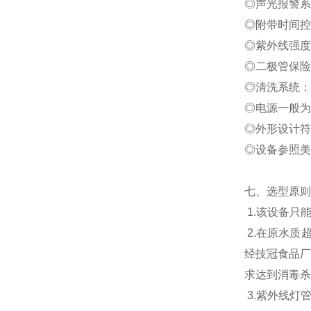
◎声光报警
◎附带时间
◎紫外线强
◎二极管保
◎清洗系统
◎电源一般为
◎外形设计符
◎设备参照美国
七、
选型原则
1.该设备只
2.在原水质
经技冠食品厂
求达到消毒杀
3.紫外线灯