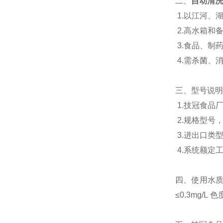
二、
自动清洗
1.以江河、
2.高水箱和
3.食品、制
4.需杀菌、
三、
型号说明
1.技冠食品
2.规格型号
3.进出口类
4.系统额定
四、使用水质
≤0.3mg/L 