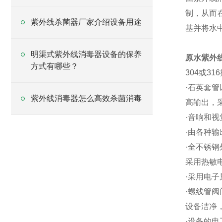
制，从而
紫外线杀菌器厂家介绍设备用途
基并将水
明渠式紫外线消毒器设备的保养
原水紫外
方式有哪些？
304或3
·石英套管
紫外线消毒器怎么高效杀菌消毒
高输出，
·音响和
·由各种
·全不锈
采用热敏
·采用电子
·螺线管
设备洁净
·设备的