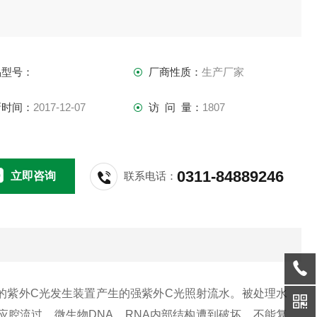
品型号：
厂商性质：
生产厂家
新时间：
2017-12-07
访 问 量：
1807
0311-84889246
立即咨询
联系电话：
的紫外C光发生装置产生的强紫外C光照射流水。被处理水
腔流过，微生物DNA、RNA内部结构遭到破坏，不能复