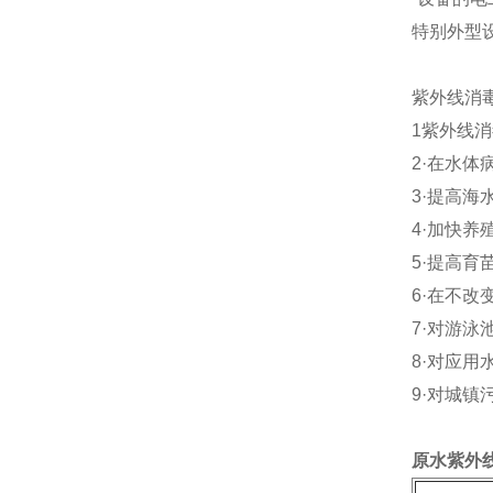
特别外型
紫外线消
1紫外线
2·在水体
3·提高
4·加快养
5·提高
6·在不
7·对游泳
8·对应
9·对城镇
原水紫外