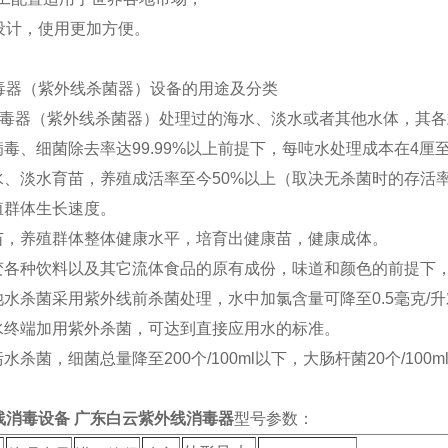
设计，使用更加方便。
毒器（紫外线杀菌器）设备的用途及分类
消毒器（紫外线杀菌器）处理过的海水、淡水或者其他水体，其各式
病毒、细菌除去率达99.99%以上前提下，每吨水处理成本在4
海水、淡水育苗，养殖成活率至今50%以上（取决无杀菌时的存活
殖群体生长速度。
育苗，养殖群体整体健康水平，培育出健康苗，健康成体。
改变各种饮料以及其它流体食品的原有成份，味道和颜色的前提下，病
池水杀菌采用紫外线前杀菌处理，水中加氯含量可降至0.5毫克/升
用水终端加用紫外杀菌，可达到直接应用水的标准。
污水杀菌，细菌总量降至200个/100ml以下，大肠杆菌20个/100m
线消毒设备 广东白云紫外线消毒器
型号参数：