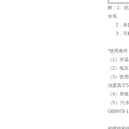
附：1．
水等。
2．杀菌
3．可根
*使用条件
（1）水温
（2）电压：
（3）饮用
浊度高于
（4）养
（5）污
GB8978
的维护和