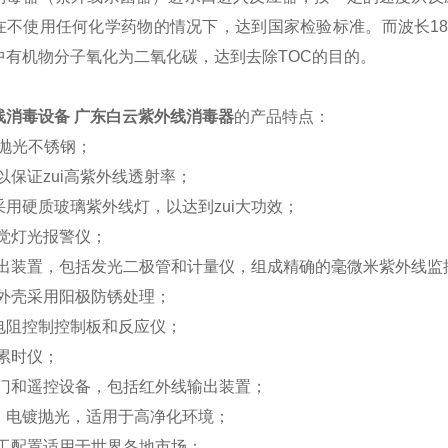
在不使用任何化学药物的情况下，达到国家检验标准。而波长18
中有机物分子氧化为二氧化碳，达到去除TOC的目的。
线消毒设备 广东白云紫外线消毒器
的产品特点：
16抛光不锈钢；
以保证zui高紫外线透射率；
采用硬质玻璃紫外线灯，以达到zui大功效；
视觉灯光报警仪；
输出装置，包括发光二极管和计量仪，组成精确的毫微米紫外线监
钢外壳采用阳极防锈处理；
电阻控制控制板和反应仪；
累时仪；
阀门和遥控设备，包括红外线输出装置；
，电镀抛光，适用于高净化环境；
电工配置适用于世界各地市场；