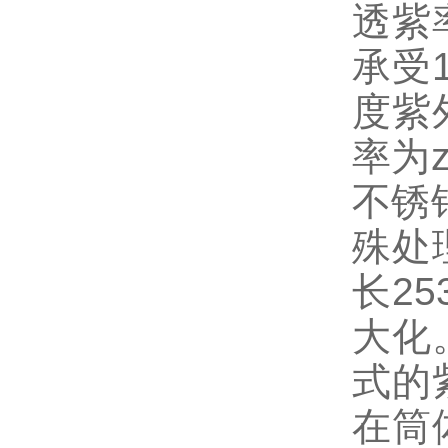
透紫
承受
度紫
率为
不锈
殊处
长2
大化
式的
在筒