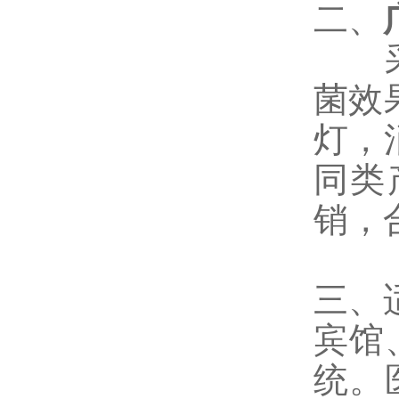
二、
采用
菌效
灯，
同类
销，
三、
宾馆
统。