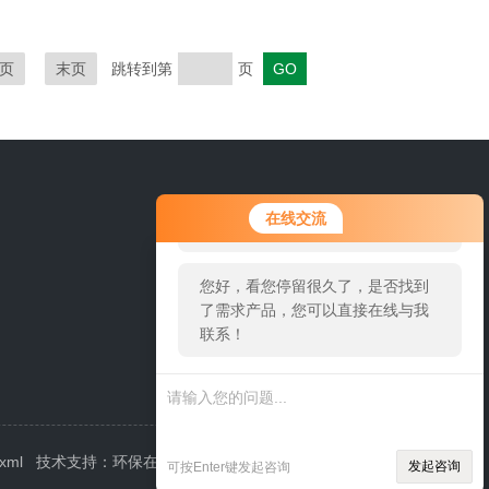
页
末页
跳转到第
页
0311-84889246
您好！欢迎前来咨询，很高兴为您
在线交流
服务，请问您要咨询什么问题呢？
您好，看您停留很久了，是否找到
了需求产品，您可以直接在线与我
联系！
.xml
技术支持：
环保在线
管理登陆
发起咨询
可按Enter键发起咨询