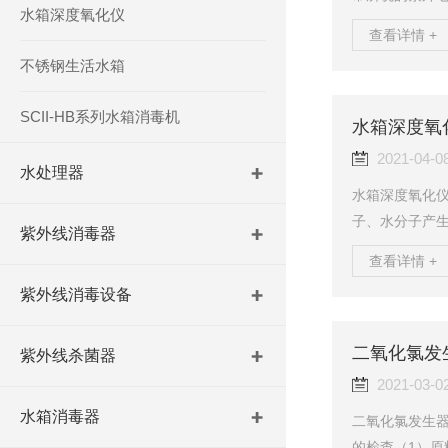
水箱深度氧化仪
紫外辐射和冷
查看详情 +
结果。随着科
不锈钢生活水箱
灯耐候试验机
线灯管属于一种
SCII-HB系列水箱消毒机
候试验机的使
水箱深度氧
造成一定影响。
2021-04-0
水处理器
水箱深度氧化
子、水分子产
紫外线消毒器
藻的功效。水
查看详情 +
及能量传输电
紫外线消毒设备
箱深度氧化仪8
高臭氧石英管
证臭氧的稳定输
紫外线杀菌器
部件，数字控制电
2021-03-0
水箱消毒器
二氧化氯发生
的检查（1）原