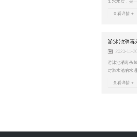
出水水质，是
弹现象，确保*
查看详情 +
有很多明显的
不会将有毒物
分、气味和pH
剂量往往能改
游泳池消毒
能够灭活抗氯性
2020-11-2
游泳池消毒杀
对游水池的水
用。你知道有
查看详情 +
线消毒器是经过
上，紫外线消毒
度假村，奥运
们研究分析紫
经处理的泳池水