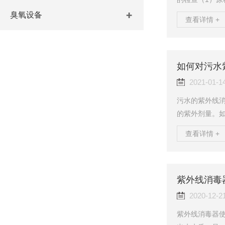
氯酸钠、31-
臭氧设备
查看详情 +
经稀释、配制
料软管是否插
水（自来水）
（4）检查二氧
如何对污水
氧化氯发生器二
2021-01-1
污水的紫外线
的紫外剂量。
水中的细菌和病
查看详情 +
就会失去活性
消毒器价格的
对尾水进行消
护和保养呢？
紫外线消毒
一、污水紫外线
2020-12-2
紫外线消毒器