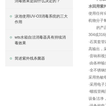
消毒效果是由什么决定的？
水回用紫
使用任何
泳池使用UV-O3消毒系统的三大
机物分子
作用
的产
304
或
316
wts水箱自洁消毒器具有持续消
·
石英套管
毒效果
高输出，
·
音响和视
简述紫外线杀菌器
·
由各种输
·
全不锈钢
采用热敏
·
采用电子
·
螺线管阀
设备洁净
·
设备的电