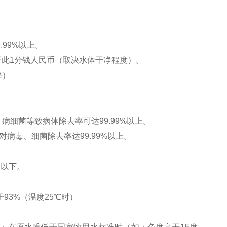
9.99%
以上。
至此
1
分钱人民币（取决水体干净程度）。
率）
，病细菌等致病体除去率可达
99.99%
以上。
对病毒、细菌除去率达
99.99%
以上。
l
以下。
于
93%
（温度
25
℃
时）