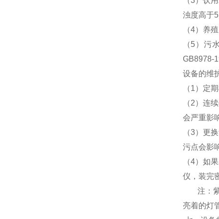
（
3
）饮用
浊度高于
5
（
4
）养殖
（
5
）污
GB8978-1
设备的维
（
1
）定期
（
2
）
连续
会严重影
（
3
）更换
污点会影
（
4
）如果
仪，装完
注：
亮着的灯