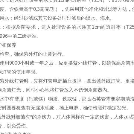
水：进入处理设备的水质其
1cm
的透射率（
T254
）：
95%~99%
度、含铁量高于
0.3
毫克
/
升），先采用其他净化和过滤等方法，
用水：经过砂滤或其它设备处理过滤后的淡水、海水。
水：根据杀菌要求，进入处理设备的水质其
1cm
的透射率（
T2
996
中的二级标准。
护和保养
检查，确保紫外灯的正常运行。
使用
9000
小时或一年之后，应更换紫外线灯管，以确保高杀菌
响灯管的使用年限。
紫外线灯管时，先将灯管电源插座拔掉，拿出紫外线灯管。更
响杀菌灯光，同时小心地将灯管放入不锈钢杀菌器內。
水中有硬度
（
钙或镁
）
物质、铁或锰，那么石英管需要定期清
密封圈要检查有无漏水现象，插上电源，确使检测灯稳定发光。
紫外线对细菌有*的杀伤力，对人体同样有一定的伤害，人体zu
管，以免受伤。