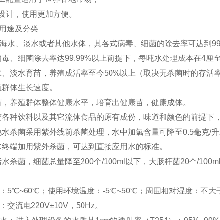
设计，使用更加方便。
用途及分类
海水、淡水或者其他水体，其各式病毒、细菌的除去率可达到
9
病毒、细菌除去率达
99.99%
以上前提下，每吨水处理成本在
4
厘
水、淡水育苗，养殖成活率至今
50%
以上（取决无杀菌时的存活
殖群体生长速度。
苗，养殖群体整体健康水平，培育出健康苗，健康成体。
变各种饮料以及其它流体食品的原有成份，味道和颜色的前提下
池水杀菌采用紫外线前杀菌处理，水中加氯含量可降至
0.5
毫克
/
升
水终端加用紫外杀菌，可达到直接应用水的标准。
污水杀菌，细菌总量降至
200
个
/100ml
以下，大肠杆菌
20
个
/100m
：
5
℃
~60
℃
；使用环境温度：
-5
℃
~50
℃
；周围相对湿度：不大
：交流电
220V±10V
，
50Hz
。