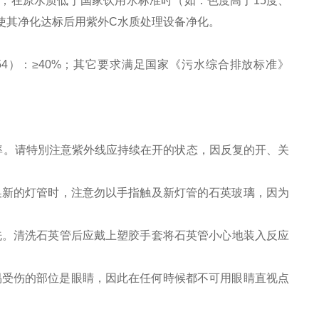
；在原水质低于国家饮用水标准时（如：色度高于
15
度、
使其净化达标后用紫外
C
水质处理设备净化。
54
）：
≥40%
；其它要求满足国家《污水综合排放标准》
率。请特別注意紫外线应持续在开的状态，因反复的开、关
换新的灯管时，注意勿以手指触及新灯管的石英玻璃，因为
洗。清洗石英管后应戴上塑胶手套将石英管小心地装入反应
i易受伤的部位是眼睛，因此在任何時候都不可用眼睛直视点