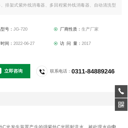
器、排架式紫外线消毒器、多回程紫外线消毒器、自动清洗型
外线消毒器、手动清洗型紫外线消毒器等紫外线消毒设备系列
，： ：王莉芳
品型号：
JG-720
厂商性质：
生产厂家
新时间：
2022-06-27
访 问 量：
2017
0311-84889246
立即咨询
联系电话：
外
C
光发生装置产生的强紫外
C
光照射流水。
被处理水由
中