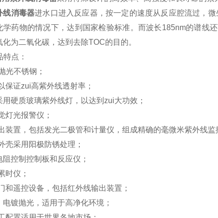
外线消毒器
进水口进入反应器，按一定的速度从反应腔流过，微
化学药物的情况下，达到国家检验标准。
而波长
185nm
的谱线还
氧化为二氧化碳，达到去除
TOC
的目的。
品特点：
抛光不锈钢；
以保证zui高紫外线透射率；
采用硬质玻璃紫外线灯，以达到zui大功效；
觉灯光报警仪；
出装置，包括发光二极管和计量仪，组成精确的毫微米紫外线监
外壳采用阳极防锈处理；
电阻控制控制板和反应仪；
累时仪；
门和遥控设备，包括红外线输出装置；
，电镀抛光，适用于高净化环境；
工配置适用于世界各地市场；