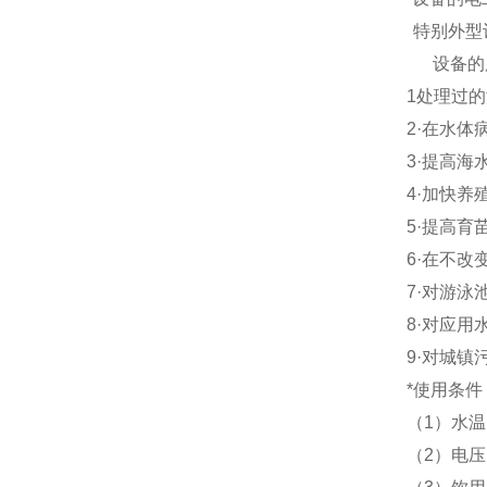
特别外型
设备的
1
处理过的
2·
在水体
3·
提高海
4·
加快养
5·
提高育
6·
在不改
7·
对游泳
8·
对应用
9·
对城镇
*使用条件
（
1
）水温
（
2
）电压