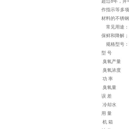
超过8年，并
作指示等多项
材料的不锈钢
常见用途：
保鲜和降解；
规格型号：
型 号
臭氧产量
臭氧浓度
功 率
臭氧量
误 差
冷却水
用 量
机 箱