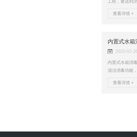
工程，要达到
知道这款设备
查看详情 +
把臭氧制取技
全卫生、方便快
消毒的同时，
或单个水分子
内置式水箱
面张力，增强其
2020-02-2
内置式水箱消毒
清洁消毒功能
大，由于长期
查看详情 +
所以每年给水
性，更是对我
分组成，电控
有高效臭氧释
毒器是安装到水