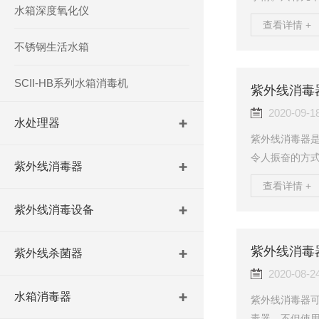
水箱深度氧化仪
器的基本知识
查看详情 +
污染物。您的
不锈钢生活水箱
要定期更换或清
如，如果您关
SCII-HB系列水箱消毒机
维护它不是一年
紫外线消毒
护。一、紫外线
2020-09-1
水处理器
紫外线消毒器
令人振奋的方
紫外线消毒器
和笑声都倡导
查看详情 +
止的时光，但
紫外线消毒设备
游泳池不仅在
学平衡不应压
虫，隐孢子虫
紫外线消毒
紫外线杀菌器
病的细菌和寄生
2020-08-2
水箱消毒器
紫外线消毒器
毒器，不但使