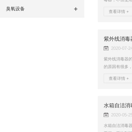
染、便于管理
臭氧设备
查看详情 +
低、*、光射条
药剂，无需混
毒，紫外线杀
响。紫外线杀
紫外线消毒
器，无鱼腥味
2020-07-2
为应...
紫外线消毒器
的原因有很多
器的消毒效果。
查看详情 +
消毒设备，不
统中每个紫外
是在考虑流体
紫外剂量来决
水箱自洁消
水利条件，都使
2020-05-2
水箱自洁消毒