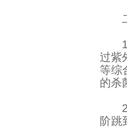
二、
过紫
等综
的杀
阶跳