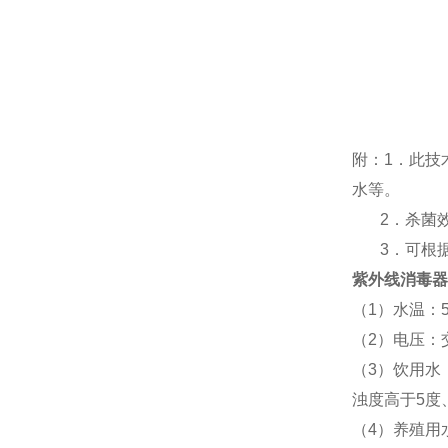
附：
1
．此技
水等。
2
．杀菌
3
．可根
紫外线消毒器
（
1
）水温：
（
2
）电压：
（
3
）饮用水
浊度高于
5
度
（
4
）养殖用