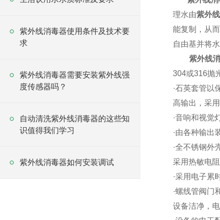
理水由
紫外线
能复制，从而
紫外线消毒器使用条件及技术要
求
自由基并将水
紫外线
304
或
316
抛
紫外线消毒器需要安装紫外线强
度传感器吗？
·
石英套管以保
高输出，采用
·
音响和视觉
自动清洗紫外线消毒器的这些知
识值得我们学习
·
由各种输出
·
全不锈钢外
采用热敏电阻
紫外线消毒器如何安装调试
·
采用电子累
·
螺线管阀门
设备洁净，电