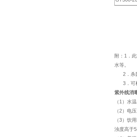
附：
1
．此
水等。
2
．杀
3
．可
紫外线消
（
1
）水温
（
2
）电压
（
3
）饮用
浊度高于
5