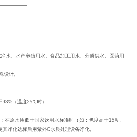
纯净水、水产养殖用水、食品加工用水、分质供水、医药用
殊设计。
于
93%
（温度
25
℃
时）
；在原水质低于国家饮用水标准时（如：色度高于
15
度、
使其净化达标后用紫外
C
水质处理设备净化。