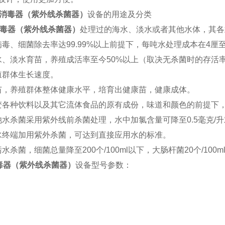
消毒器（紫外线杀菌器）
设备的用途及分类
毒器（紫外线杀菌器）
处理过的海水、淡水或者其他水体，其各
病毒、细菌除去率达
99.99%
以上前提下，每吨水处理成本在
4
厘
水、淡水育苗，养殖成活率至今
50%
以上（取决无杀菌时的存活
殖群体生长速度。
苗，养殖群体整体健康水平，培育出健康苗，健康成体。
变各种饮料以及其它流体食品的原有成份，味道和颜色的前提下
池水杀菌采用紫外线前杀菌处理，水中加氯含量可降至
0.5
毫克
/
升
水终端加用紫外杀菌，可达到直接应用水的标准。
污水杀菌，细菌总量降至
200
个
/100ml
以下，大肠杆菌
20
个
/100m
毒器（紫外线杀菌器）
设备型号参数：