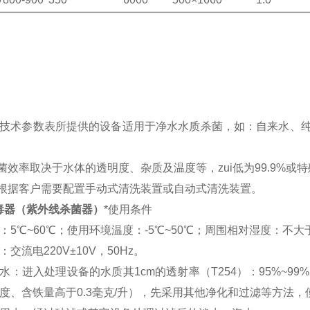
技术参数表所提供的设备适用于净水水质杀菌，如：自来水、
菌效率取决于水体的透明度、杂质及温度等，zui低为
99.9%
或特
根据客户需要配置手动式清洗装置或自动式清洗装置。
毒器（紫外线杀菌器）
*使用条件
：
5
℃
~60
℃
；使用环境温度：
-5
℃
~50
℃
；周围相对湿度：不大
：交流电
220V±10V
，
50Hz
。
水：进入处理设备的水质其
1cm
的透射率（
T254
）：
95%~99%
度、含铁量高于
0.3
毫克
/
升），先采用其他净化和过滤等方法，