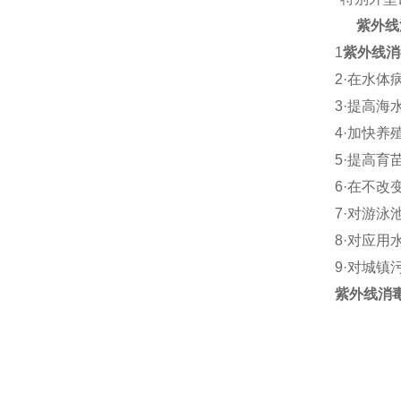
紫外线
1
紫外线消
2·
在水体
3·
提高海
4·
加快养
5·
提高育
6·
在不改
7·
对游泳
8·
对应用
9·
对城镇
紫外线消