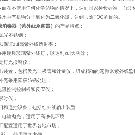
从而在不使用任何化学药物的情况下，达到国家检验标准。
而波
将水中有机物分子氧化为二氧化碳，达到去除
TOC
的目的。
线消毒器（紫外线杀菌器）
的产品特点：
抛光不锈钢；
以保证zui高紫外线透射率；
采用硬质玻璃紫外线灯，以达到zui大功效；
觉灯光报警仪；
出装置，包括发光二极管和计量仪，组成精确的毫微米紫外线监
外壳采用阳极防锈处理；
电阻控制控制板和反应仪；
累时仪；
门和遥控设备，包括红外线输出装置；
，电镀抛光，适用于高净化环境；
工配置适用于世界各地市场；
设计，使用更加方便。