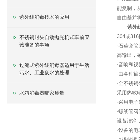
能复制，
紫外线消毒技术的应用
自由基并
紫外
304
或
316
不锈钢封头自动抛光机试车前应
该准备的事项
·
石英套管
高输出，
·
音响和视
过流式紫外线消毒器适用于生活
污水、工业废水的处理
·
由各种输
·
全不锈钢
采用热敏
水箱消毒器哪家质量
·
采用电子
·
螺线管阀
设备洁净
·
设备的电
特别外型