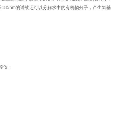
长
185nm
的谱线还可以分解水中的有机物分子，产生氢基
控仪；