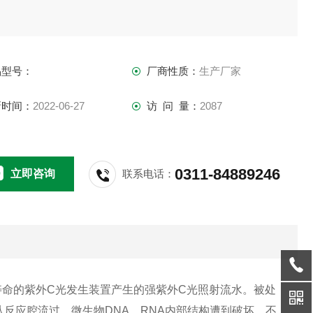
品型号：
厂商性质：
生产厂家
新时间：
2022-06-27
访 问 量：
2087
0311-84889246
立即咨询
联系电话：
寿命的紫外
C
光发生装置产生的强紫外
C
光照射流水。
被处
从反应腔流过，微生物
DNA
、
RNA
内部结构遭到破坏，不