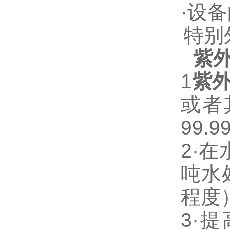
·
设备
特别
紫
1
紫
或者
99.9
2·
在
吨水
程度
3·
提