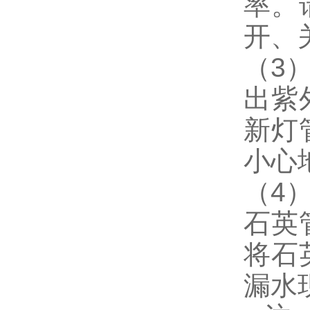
率。
开、
（
3
出紫
新灯
小心
（
4
石英
将石
漏水