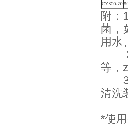
GY300-20
8
附：
菌，
用水
2．
等，z
3．
清洗
*使