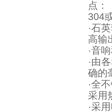
点：
304
·石
高输
·音
·由
确的
·全
采用
·采