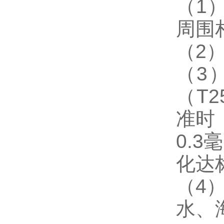
（1
周围
（2）
（3
（T
准时
0.
化达
（4
水、