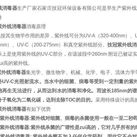
线消毒器
生产厂家石家庄技冠环保设备有限公司是早生产紫外线
隆
紫外线消毒器
消毒原理
线按其生物学作用的差异，紫外线可分为
UV-A
（
320-400nm
）、
0nm
）、
UV-C
（
200-275nm
）和真空紫外线部分。
技冠紫外线消
际上是使用紫外线的
UV-C
部分，在该波段中
260nm
附近已被证
ui高的紫外线。
紫外线消毒器
集光学、微生物学、机械、化学、电子、流体力学
外
UV-C
光照射流水。当水中的细菌、病毒等受到一定剂量的紫
胞再生无法进行，从而达到水的消毒和净化。而波长
185nm
的谱
分子氧化为二氧化碳，达到去除
TOC
的目的。
采用特殊设计的高
紫外线消毒器
有如下优势
紫外线消毒器
:
紫外线对细菌、病毒的杀菌使用一般在一至二秒
紫外线消毒器
:
紫外线杀菌的广谱性是zui高的，它对几乎所有
冠紫外线消毒器
:
紫外线杀菌不加入任何化学药剂，因此它不会