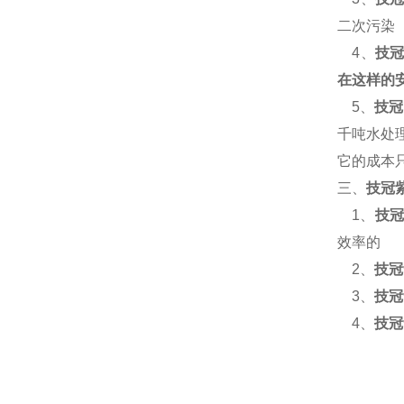
二次污染
4
、
技
在这样的
5
、
技冠
千吨水处
它的成本
三、
技冠
1
、
技冠
效率的
2
、
技冠
3
、
技冠
4
、
技冠