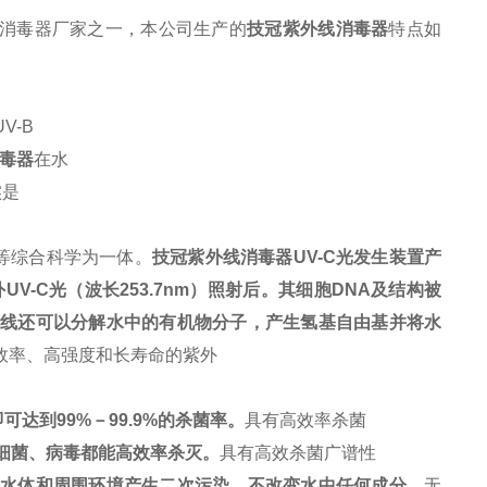
消毒器厂家之一，本公司生产的
技冠紫外线消毒器
特点如
UV-B
毒器
在水
实是
等综合科学为一体。
技冠紫外线消毒器
UV-C
光发生装置产
外
UV-C
光（波长
253.7nm
）照射后。其细胞
DNA
及结构被
线还可以分解水中的有机物分子，产生氢基自由基并将水
效率、高强度和长寿命的紫外
即可达到
99%
－
99.9%
的杀菌率。
具有高效率杀菌
的细菌、病毒都能高效率杀灭。
具有高效杀菌广谱性
对水体和周围环境产生二次污染，不改变水中任何成分。
无