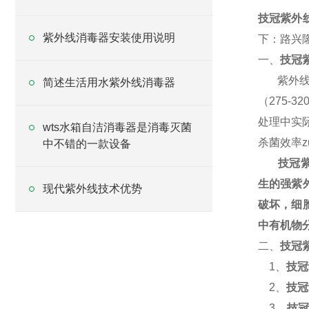
技冠紫外
紫外线消毒器安装使用说明
下：路兴
一、
技冠
紫外
简述生活用水紫外线消毒器
（
275-32
处理中实
wts水箱自洁消毒器是消毒灭菌
杀菌效率z
中不错的一款设备
技冠
生的强紫
现代紫外线技术优势
破坏，细
中有机物
二、
技冠
1
、
技冠
2
、
技冠
3
、
技