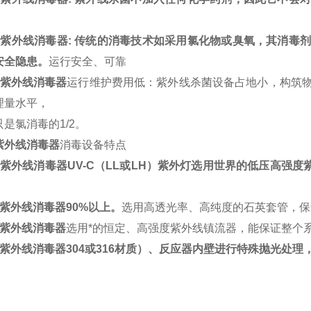
冠紫外线消毒器
:
传统的消毒技术如采用氯化物或臭氧，其消毒
安全隐患。
运行安全、可靠
紫外线消毒器
运行维护费用低：紫外线杀菌设备占地小，构筑
理量水平，
只是氯消毒的
1/2
。
紫外线消毒器
消毒设备特点
紫外线消毒器
UV-C
（
LL
或
LH
）紫外灯选用世界的低压高强度
紫外线消毒器
90%
以上。
选用高透光率、高纯度的石英套管，保
紫外线消毒器
选用*的恒定、高强度紫外线镇流器，能保证整个
紫外线消毒器
304
或
316
材质）、反应器内壁进行特殊抛光处理