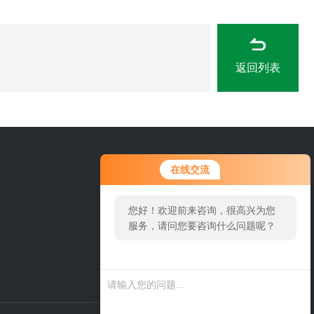
返回列表
您好！欢迎前来咨询，很高兴为您
0311-84889246
在线交流
服务，请问您要咨询什么问题呢？
您好，看您停留很久了，是否找到
了需求产品，您可以直接在线与我
联系！