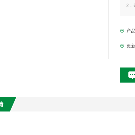
2．
特
3
产
更
情