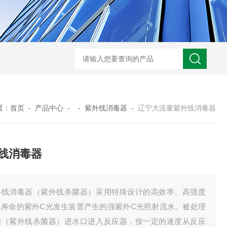
型全程综合水处理器应用范围 水箱自洁消毒器
a型全程综合水处理器安装
置：
首页
-
产品中心
- -
紫外线消毒器
-
辽宁大流量紫外线消毒器
线消毒器
外线消毒器（紫外线杀菌器）采用特殊设计的高效率、高强度
长寿命的紫外C光发生装置产生的强紫外C光照射流水。被处理
由（紫外线杀菌器）进水口进入反应器，按一定的速度从反应