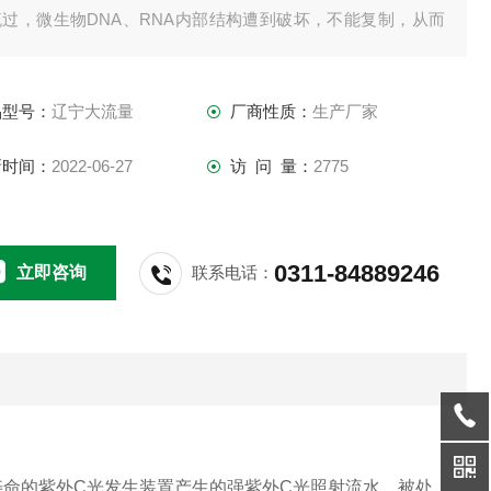
流过，微生物DNA、RNA内部结构遭到破坏，不能复制，从而
不使用任何化学药物的情况下，达到国家检验标准。而波长
85nm的谱线还可以分解水中的有机物分子，产生氢基自由基并
品型号：
辽宁大流量
厂商性质：
生产厂家
水中有机物分子氧化为二氧化碳，达到去除TO
新时间：
2022-06-27
访 问 量：
2775
0311-84889246
立即咨询
联系电话：
寿命的紫外
C
光发生装置产生的强紫外
C
光照射流水。
被处