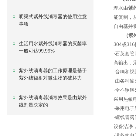
理水由
紫
明渠式紫外线消毒器的使用注意
能复制，
事项
自由基并
（紫
生活用水紫外线消毒器的灭菌率
304
或
316
一般可达99.99%
·
石英套管
高输出，
紫外线消毒器的工作原理是基于
·
音响和视
紫外线辐射对微生物的破坏力
·
由各种输
·
全不锈钢
紫外线消毒器消毒效果是由紫外
采用热敏
线剂量决定的
·
采用电子
·
螺线管阀
设备洁净
·
设备的电