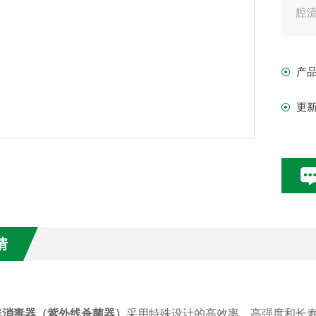
腔
在
1
产
将
更
情
线消毒器（紫外线杀菌器）
采用特殊设计的高效率、高强度和长