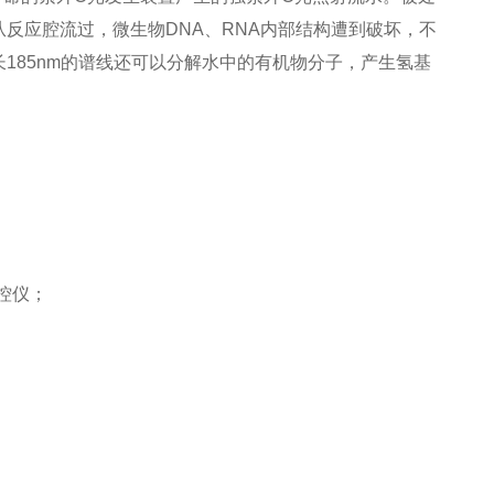
从反应腔流过，微生物
DNA
、
RNA
内部结构遭到破坏，不
长
185nm
的谱线还可以分解水中的有机物分子，产生氢基
控仪；