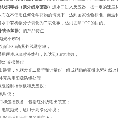
外线消毒器（紫外线杀菌器）
进水口进入反应器，按一定的速度
从而在不使用任何化学药物的情况下，达到国家检验标准。
而波
将水中有机物分子氧化为二氧化碳，达到去除
TOC
的目的。
外线杀菌器）
的产品特点：
抛光不锈钢；
以保证zui高紫外线透射率；
采用硬质玻璃紫外线灯，以达到zui大功效；
觉灯光报警仪；
出装置，包括发光二极管和计量仪，组成精确的毫微米紫外线监
外壳采用阳极防锈处理；
电阻控制控制板和反应仪；
累时仪；
门和遥控设备，包括红外线输出装置；
，电镀抛光，适用于高净化环境；
工配置适用于世界各地市场；