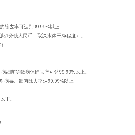
的除去率可达到
99.99%
以上。
至此
1
分钱人民币（取决水体干净程度）。
率）
，病细菌等致病体除去率可达
99.99%
以上。
对病毒、细菌除去率达
99.99%
以上。
l
以下。
a