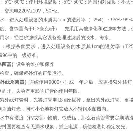
：
5
℃
~60
℃
；使用环境温度：
-5
℃
~50
℃
；周围相对湿度：不大
：交流电
220V±10V
，
50Hz
。
水：进入处理设备的水质其
1cm
的透射率（
T254
）：
95%~99%
度、含铁量高于
0.3
毫克
/
升），先采用其他净化和过滤等方法，
用水：经过砂滤或其它设备处理过滤后的淡水、海水。
水：根据杀菌要求，进入处理设备的水质其
1cm
的透射率（
T2
996
中的二级标准。
杀菌器）
设备的维护和保养
检查，确保紫外灯的正常运行。
紫外线杀菌器）
连续使用
9000
小时或一年之后，应更换紫外线灯
复的开、关会严重影响灯管的使用年限。
紫外线灯管时，先将灯管电源插座拔掉，拿出紫外线灯管。更
响杀菌灯光，同时小心地将灯管放入不锈钢杀菌器內。
水中有硬度（钙或镁）物质、铁或锰，那么石英管需要定期清
密封圈要检查有无漏水现象，插上电源，确使检测灯稳定发光。