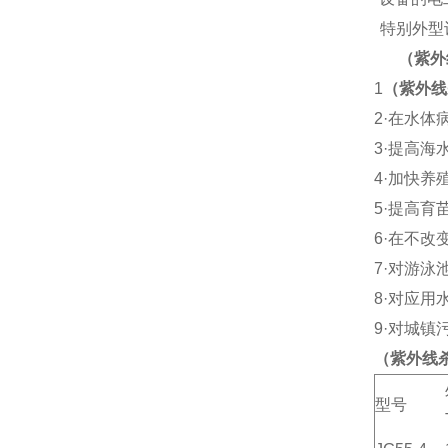
特别外型
（紫外
1
（紫外线
2·
在水体
3·
提高海
4·
加快养
5·
提高育
6·
在不改
7·
对游泳
8·
对应用
9·
对城镇
（紫外线
型号