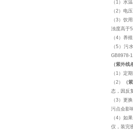
（
1
）水温
（
2
）电压
（
3
）饮用
浊度高于
5
（
4
）养殖
（
5
）污
GB8978-1
（紫外线
（
1
）定期
（
2
）
（
态，因反
（
3
）更换
污点会影
（
4
）如果
仪，装完