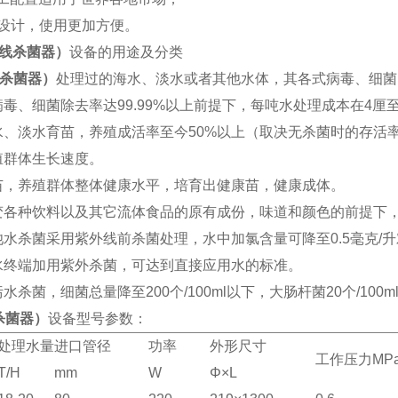
设计，使用更加方便。
线杀菌器）
设备的用途及分类
杀菌器）
处理过的海水、淡水或者其他水体，其各式病毒、细菌
病毒、细菌除去率达
99.99%
以上前提下，每吨水处理成本在
4
厘
水、淡水育苗，养殖成活率至今
50%
以上（取决无杀菌时的存活
殖群体生长速度。
苗，养殖群体整体健康水平，培育出健康苗，健康成体。
变各种饮料以及其它流体食品的原有成份，味道和颜色的前提下
池水杀菌采用紫外线前杀菌处理，水中加氯含量可降至
0.5
毫克
/
升
水终端加用紫外杀菌，可达到直接应用水的标准。
污水杀菌，细菌总量降至
200
个
/100ml
以下，大肠杆菌
20
个
/100m
杀菌器）
设备型号参数：
处理水量
进口管径
功率
外形尺寸
工作压力
MP
T/H
mm
W
Φ×L