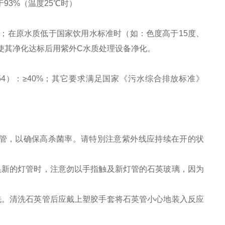
于
93%
（温度
25
℃
时）
；在原水质低于国家饮用水标准时（如：色度高于
15
度、
使其净化达标后用紫外
C
水质处理设备净化。
54
）：
≥40%
；其它要求满足国家《污水综合排放标准》
管，以确保高杀菌率。请特別注意紫外线应持续在开的状
换新的灯管时，注意勿以手指触及新灯管的石英玻璃，因为
洗。清洗石英管后应戴上塑胶手套将石英管小心地装入反应