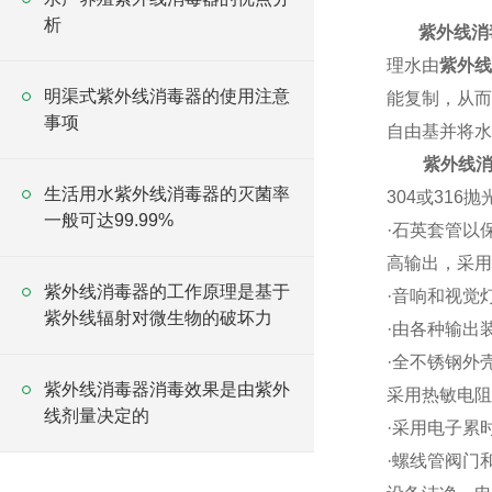
析
紫外线消
理水由
紫外线
明渠式紫外线消毒器的使用注意
能复制，从而
事项
自由基并将水
紫外线
生活用水紫外线消毒器的灭菌率
304
或
316
抛
一般可达99.99%
·
石英套管以保
高输出，采用
紫外线消毒器的工作原理是基于
·
音响和视觉
紫外线辐射对微生物的破坏力
·
由各种输出
·
全不锈钢外
紫外线消毒器消毒效果是由紫外
采用热敏电阻
线剂量决定的
·
采用电子累
·
螺线管阀门