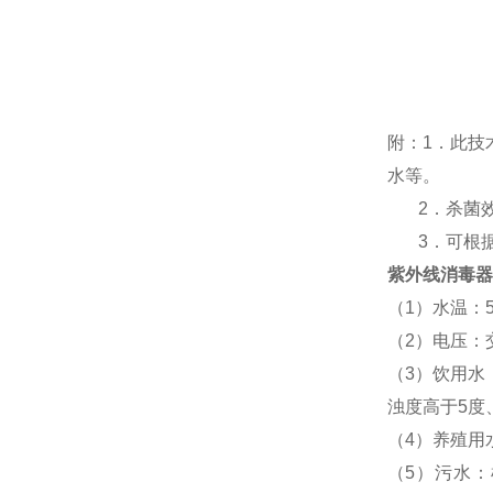
附：
1
．此技
水等。
2
．杀菌
3
．可根
紫外线消毒器
（
1
）水温：
（
2
）电压：
（
3
）饮用水
浊度高于
5
度
（
4
）养殖用
（
5
）污水：