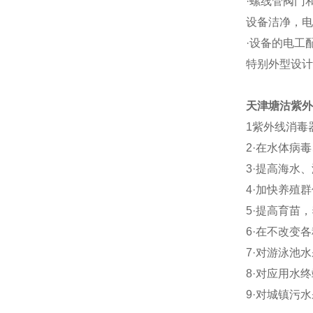
·螺线管阀门
设备洁净，电
·设备的电工
特别外型设计
天津塘沽紫外
1紫外线消毒
2·在水体病
3·提高海水
4·加快养殖
5·提高育苗
6·在不改变
7·对游泳池
8·对应用水
9·对城镇污水