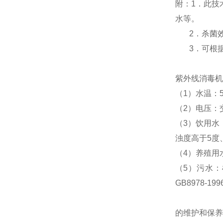
附：1．此技
水等。
2．杀菌效率
3．可根据
紫外线消毒机
（1）水温：5
（2）电压：交
（3）饮用水
浊度高于5度
（4）养殖用
（5）污水：
GB8978-1
的维护和保养